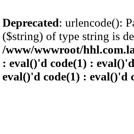
Deprecated
: urlencode(): P
($string) of type string is d
/www/wwwroot/hhl.com.la/i
: eval()'d code(1) : eval()'
eval()'d code(1) : eval()'d