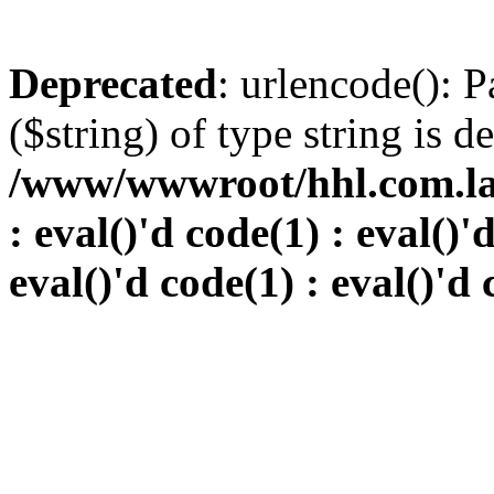
Deprecated
: urlencode(): P
($string) of type string is d
/www/wwwroot/hhl.com.la/i
: eval()'d code(1) : eval()'
eval()'d code(1) : eval()'d